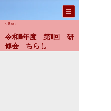
< Back
令和5年度 第1回 研
修会 ちらし